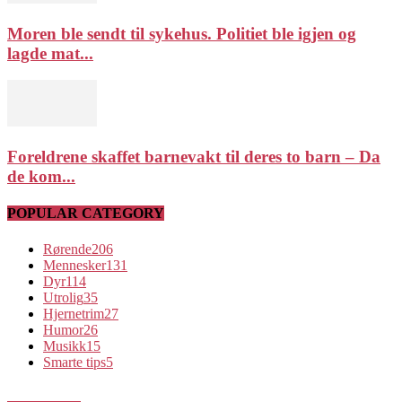
Moren ble sendt til sykehus. Politiet ble igjen og
lagde mat...
Foreldrene skaffet barnevakt til deres to barn – Da
de kom...
POPULAR CATEGORY
Rørende
206
Mennesker
131
Dyr
114
Utrolig
35
Hjernetrim
27
Humor
26
Musikk
15
Smarte tips
5