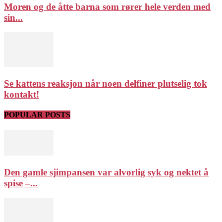
Moren og de åtte barna som rører hele verden med
sin...
Se kattens reaksjon når noen delfiner plutselig tok
kontakt!
POPULAR POSTS
Den gamle sjimpansen var alvorlig syk og nektet å
spise –...