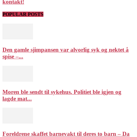
kontakt!
POPULAR POSTS
Den gamle sjimpansen var alvorlig syk og nektet å
spise –...
Moren ble sendt til sykehus. Politiet ble igjen og
lagde mat...
Foreldrene skaffet barnevakt til deres to barn – Da