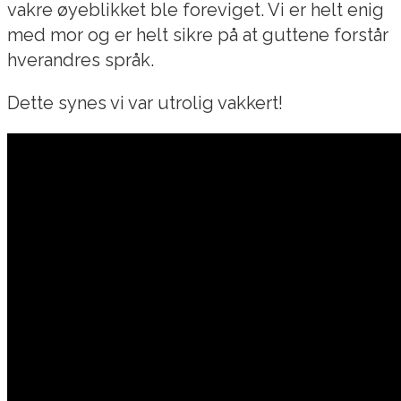
vakre øyeblikket ble foreviget. Vi er helt enig
med mor og er helt sikre på at guttene forstår
hverandres språk.
Dette synes vi var utrolig vakkert!