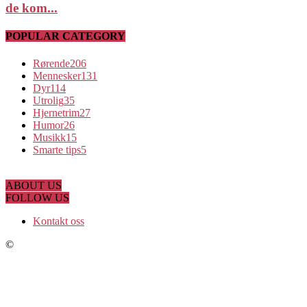
de kom...
POPULAR CATEGORY
Rørende
206
Mennesker
131
Dyr
114
Utrolig
35
Hjernetrim
27
Humor
26
Musikk
15
Smarte tips
5
ABOUT US
FOLLOW US
Kontakt oss
©