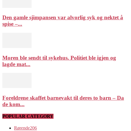
Den gamle sjimpansen var alvorlig syk og nektet å
spise –...
Moren ble sendt til sykehus. Politiet ble igjen og
lagde mat...
Foreldrene skaffet barnevakt til deres to barn – Da
de kom...
POPULAR CATEGORY
Rørende
206