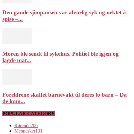
Den gamle sjimpansen var alvorlig syk og nektet å
spise –...
Moren ble sendt til sykehus. Politiet ble igjen og
lagde mat...
Foreldrene skaffet barnevakt til deres to barn – Da
de kom...
POPULAR CATEGORY
Rørende
206
Mennesker
131