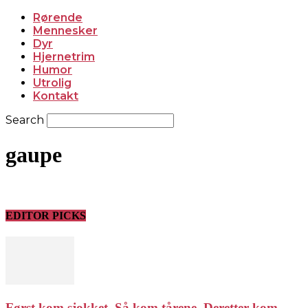
Rørende
Mennesker
Dyr
Hjernetrim
Humor
Utrolig
Kontakt
Search
gaupe
EDITOR PICKS
Først kom sjokket. Så kom tårene. Deretter kom