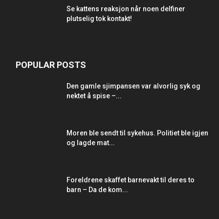
Se kattens reaksjon når noen delfiner
plutselig tok kontakt!
POPULAR POSTS
Den gamle sjimpansen var alvorlig syk og
nektet å spise –...
Moren ble sendt til sykehus. Politiet ble igjen
og lagde mat...
Foreldrene skaffet barnevakt til deres to
barn – Da de kom...