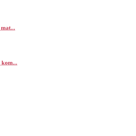
 mat...
 kom...