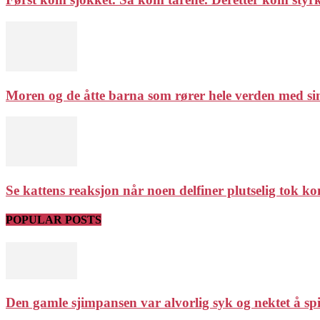
Moren og de åtte barna som rører hele verden med sin
Se kattens reaksjon når noen delfiner plutselig tok ko
POPULAR POSTS
Den gamle sjimpansen var alvorlig syk og nektet å spis