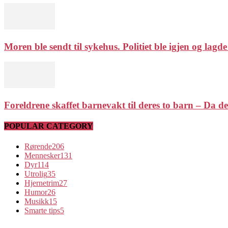
Moren ble sendt til sykehus. Politiet ble igjen og lagde
Foreldrene skaffet barnevakt til deres to barn – Da de
POPULAR CATEGORY
Rørende
206
Mennesker
131
Dyr
114
Utrolig
35
Hjernetrim
27
Humor
26
Musikk
15
Smarte tips
5