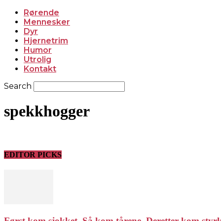
Rørende
Mennesker
Dyr
Hjernetrim
Humor
Utrolig
Kontakt
Search
spekkhogger
EDITOR PICKS
Først kom sjokket. Så kom tårene. Deretter kom styrken