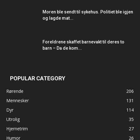
Moren ble sendt til sykehus. Politiet ble igjen
og lagde mat...
Foreldrene skaffet barnevakt til deres to
barn – Da de kom...
POPULAR CATEGORY
Rørende
206
Mennesker
131
Dyr
114
Utrolig
35
Hjernetrim
27
Humor
26