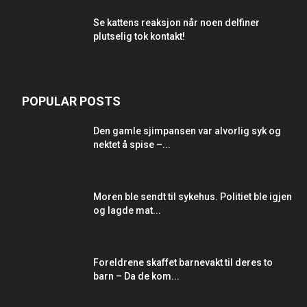
Se kattens reaksjon når noen delfiner
plutselig tok kontakt!
POPULAR POSTS
Den gamle sjimpansen var alvorlig syk og
nektet å spise –...
Moren ble sendt til sykehus. Politiet ble igjen
og lagde mat...
Foreldrene skaffet barnevakt til deres to
barn – Da de kom...