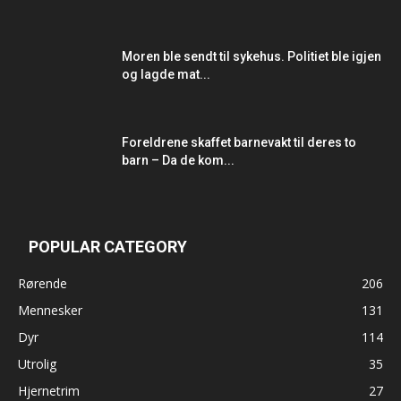
Moren ble sendt til sykehus. Politiet ble igjen
og lagde mat...
Foreldrene skaffet barnevakt til deres to
barn – Da de kom...
POPULAR CATEGORY
Rørende
206
Mennesker
131
Dyr
114
Utrolig
35
Hjernetrim
27