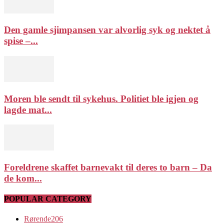
Den gamle sjimpansen var alvorlig syk og nektet å
spise –...
Moren ble sendt til sykehus. Politiet ble igjen og
lagde mat...
Foreldrene skaffet barnevakt til deres to barn – Da
de kom...
POPULAR CATEGORY
Rørende
206