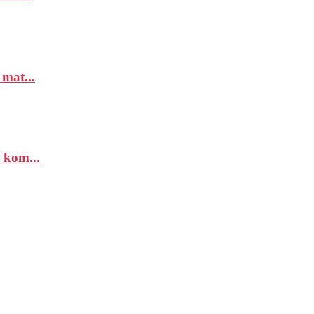
 mat...
 kom...