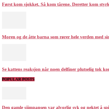
Først kom sjokket. Så kom tårene. Deretter kom styrken
Moren og de åtte barna som rører hele verden med sin
Se kattens reaksjon når noen delfiner plutselig tok ko
POPULAR POSTS
Den gamle sjimpansen var alvorlig syk og nektet å spis