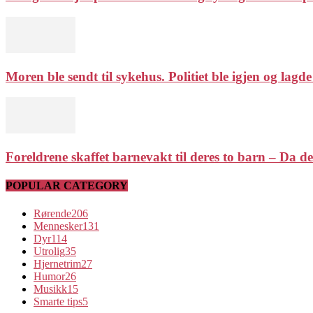
Moren ble sendt til sykehus. Politiet ble igjen og lagde
Foreldrene skaffet barnevakt til deres to barn – Da de
POPULAR CATEGORY
Rørende
206
Mennesker
131
Dyr
114
Utrolig
35
Hjernetrim
27
Humor
26
Musikk
15
Smarte tips
5