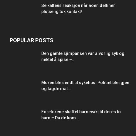
Se kattens reaksjon når noen delfiner
plutselig tok kontakt!
POPULAR POSTS
Den gamle sjimpansen var alvorlig syk og
nektet å spise –...
Moren ble sendt til sykehus. Politiet ble igjen
og lagde mat...
Foreldrene skaffet barnevakt til deres to
barn – Da de kom...