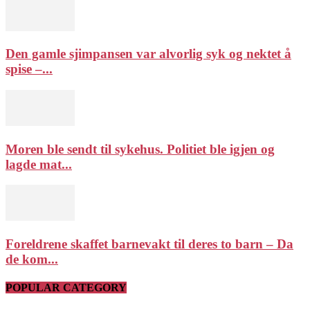
Den gamle sjimpansen var alvorlig syk og nektet å
spise –...
Moren ble sendt til sykehus. Politiet ble igjen og
lagde mat...
Foreldrene skaffet barnevakt til deres to barn – Da
de kom...
POPULAR CATEGORY