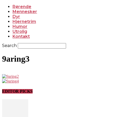
Rørende
Mennesker
Dyr
Hjernetrim
Humor
Utrolig
Kontakt
Search
9aring3
EDITOR PICKS