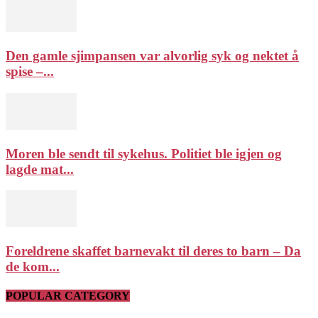
Den gamle sjimpansen var alvorlig syk og nektet å
spise –...
Moren ble sendt til sykehus. Politiet ble igjen og
lagde mat...
Foreldrene skaffet barnevakt til deres to barn – Da
de kom...
POPULAR CATEGORY