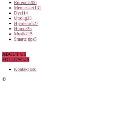
Rørende
206
Mennesker
131
Dyr
114
Utrolig
35
Hjernetrim
27
Humor
26
Musikk
15
Smarte tips
5
ABOUT US
FOLLOW US
Kontakt oss
©