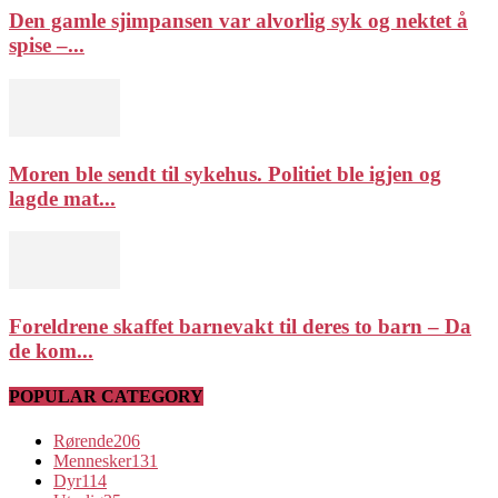
Den gamle sjimpansen var alvorlig syk og nektet å
spise –...
Moren ble sendt til sykehus. Politiet ble igjen og
lagde mat...
Foreldrene skaffet barnevakt til deres to barn – Da
de kom...
POPULAR CATEGORY
Rørende
206
Mennesker
131
Dyr
114