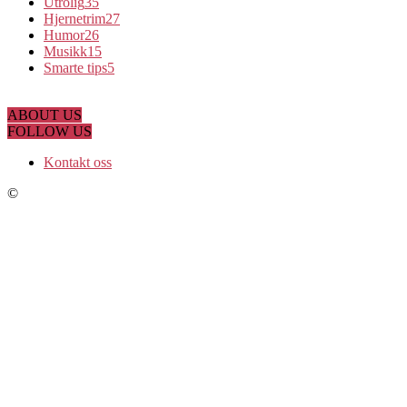
Utrolig
35
Hjernetrim
27
Humor
26
Musikk
15
Smarte tips
5
ABOUT US
FOLLOW US
Kontakt oss
©