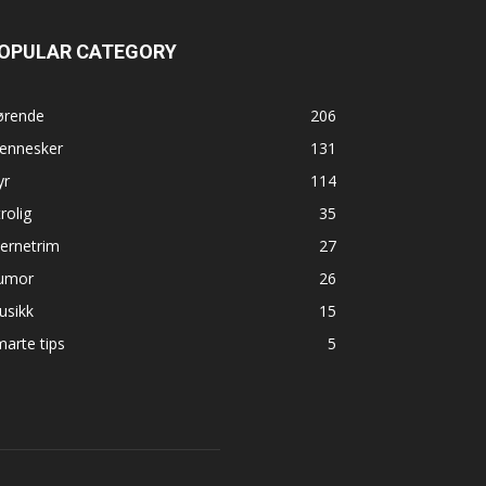
OPULAR CATEGORY
ørende
206
ennesker
131
yr
114
rolig
35
ernetrim
27
umor
26
usikk
15
arte tips
5