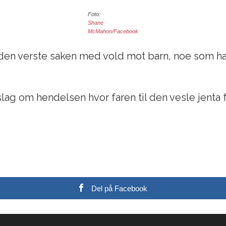
Foto:
Shane
McMahon/Facebook
n verste saken med vold mot barn, noe som har 
nslag om hendelsen hvor faren til den vesle jenta
Del på Facebook