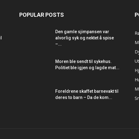
POPULAR POSTS
P
Den gamle sjimpansen var
R
l
alvorlig syk og nektet å spise
M
–...
D
Ut
Moren ble sendt til sykehus.
Politiet ble igjen og lagde mat...
Hj
H
M
Foreldrene skaffet barnevakt til
deres to barn – Da de kom...
Sm