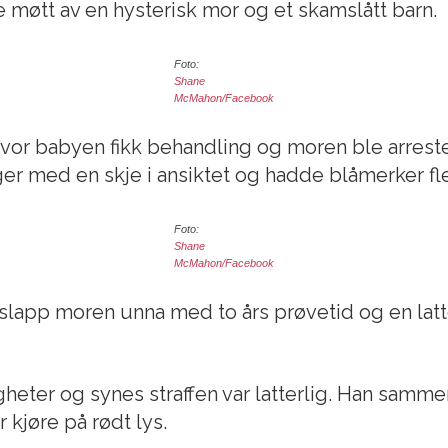
le møtt av en hysterisk mor og et skamslått barn.
Foto:
Shane
McMahon/Facebook
hvor babyen fikk behandling og moren ble arreste
nger med en skje i ansiktet og hadde blåmerker f
Foto:
Shane
McMahon/Facebook
 slapp moren unna med to års prøvetid og en latte
gheter og synes straffen var latterlig. Han samm
er kjøre på rødt lys.