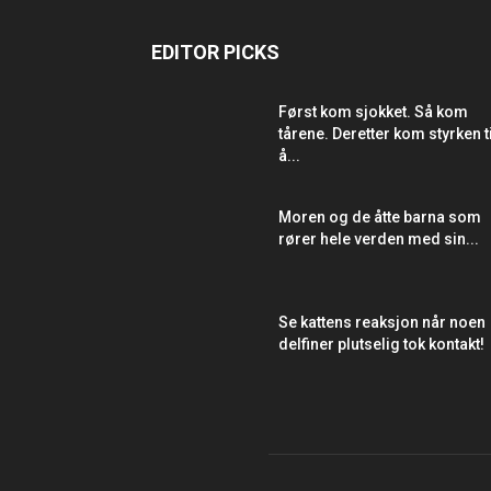
EDITOR PICKS
Først kom sjokket. Så kom
tårene. Deretter kom styrken ti
å...
Moren og de åtte barna som
rører hele verden med sin...
Se kattens reaksjon når noen
delfiner plutselig tok kontakt!