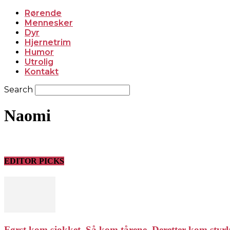
Rørende
Mennesker
Dyr
Hjernetrim
Humor
Utrolig
Kontakt
Search
Naomi
EDITOR PICKS
Først kom sjokket. Så kom tårene. Deretter kom styrken