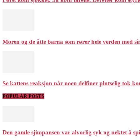
Moren og de åtte barna som rører hele verden med sin
Se kattens reaksjon når noen delfiner plutselig tok ko
POPULAR POSTS
Den gamle sjimpansen var alvorlig syk og nektet å spis