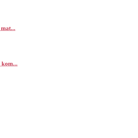
 mat...
 kom...