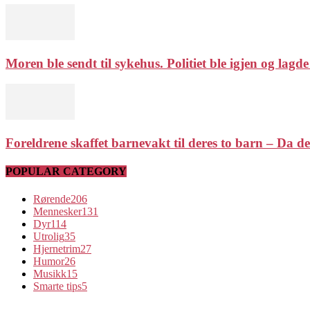
Moren ble sendt til sykehus. Politiet ble igjen og lagde
Foreldrene skaffet barnevakt til deres to barn – Da de
POPULAR CATEGORY
Rørende
206
Mennesker
131
Dyr
114
Utrolig
35
Hjernetrim
27
Humor
26
Musikk
15
Smarte tips
5