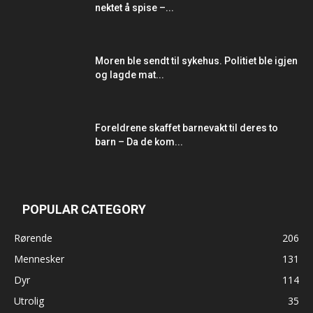
nektet å spise –...
Moren ble sendt til sykehus. Politiet ble igjen
og lagde mat...
Foreldrene skaffet barnevakt til deres to
barn – Da de kom...
POPULAR CATEGORY
Rørende
206
Mennesker
131
Dyr
114
Utrolig
35