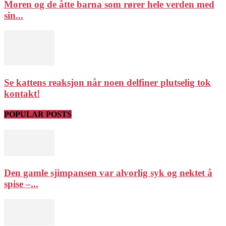
Moren og de åtte barna som rører hele verden med
sin...
Se kattens reaksjon når noen delfiner plutselig tok
kontakt!
POPULAR POSTS
Den gamle sjimpansen var alvorlig syk og nektet å
spise –...