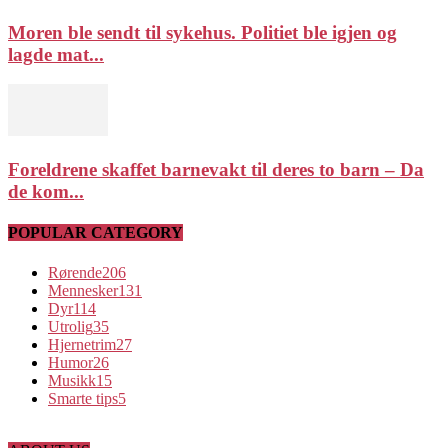
Moren ble sendt til sykehus. Politiet ble igjen og
lagde mat...
Foreldrene skaffet barnevakt til deres to barn – Da
de kom...
POPULAR CATEGORY
Rørende
206
Mennesker
131
Dyr
114
Utrolig
35
Hjernetrim
27
Humor
26
Musikk
15
Smarte tips
5