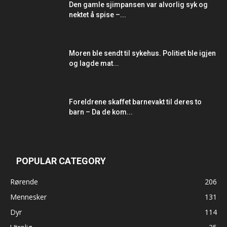
Den gamle sjimpansen var alvorlig syk og
nektet å spise –...
Moren ble sendt til sykehus. Politiet ble igjen
og lagde mat...
Foreldrene skaffet barnevakt til deres to
barn – Da de kom...
POPULAR CATEGORY
Rørende
206
Mennesker
131
Dyr
114