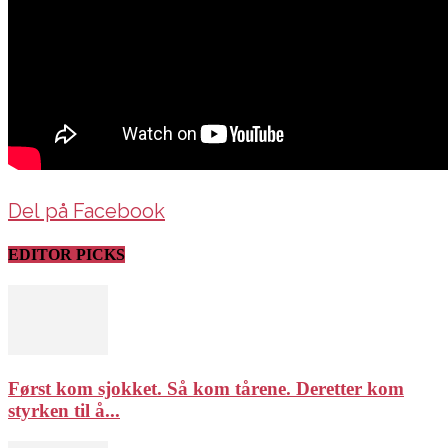
Del på Facebook
EDITOR PICKS
Først kom sjokket. Så kom tårene. Deretter kom
styrken til å...