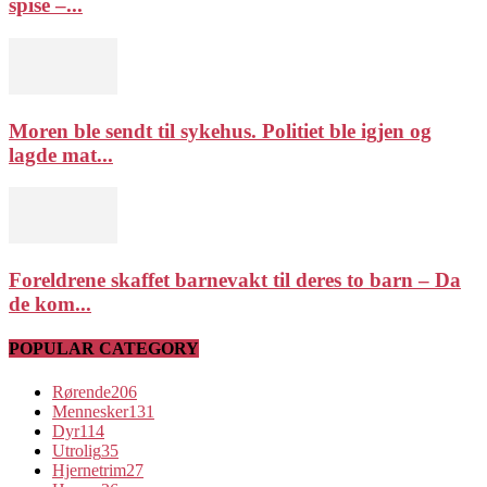
spise –...
Moren ble sendt til sykehus. Politiet ble igjen og
lagde mat...
Foreldrene skaffet barnevakt til deres to barn – Da
de kom...
POPULAR CATEGORY
Rørende
206
Mennesker
131
Dyr
114
Utrolig
35
Hjernetrim
27