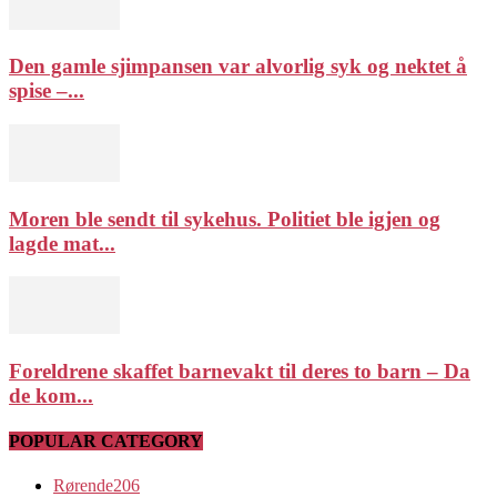
Den gamle sjimpansen var alvorlig syk og nektet å
spise –...
Moren ble sendt til sykehus. Politiet ble igjen og
lagde mat...
Foreldrene skaffet barnevakt til deres to barn – Da
de kom...
POPULAR CATEGORY
Rørende
206