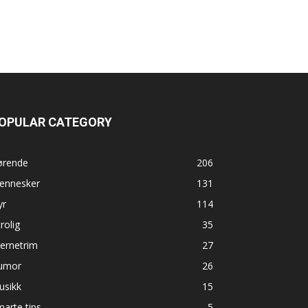
OPULAR CATEGORY
ørende
206
ennesker
131
yr
114
rolig
35
ernetrim
27
umor
26
usikk
15
arte tips
5