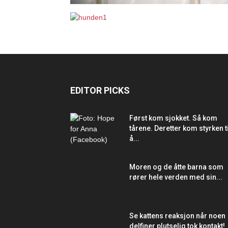
EDITOR PICKS
Først kom sjokket. Så kom
tårene. Deretter kom styrken ti
å...
Moren og de åtte barna som
rører hele verden med sin...
Se kattens reaksjon når noen
delfiner plutselig tok kontakt!