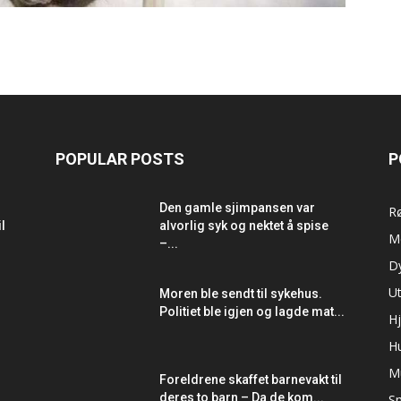
POPULAR POSTS
P
Den gamle sjimpansen var
R
l
alvorlig syk og nektet å spise
M
–...
D
Ut
Moren ble sendt til sykehus.
Politiet ble igjen og lagde mat...
Hj
H
M
Foreldrene skaffet barnevakt til
deres to barn – Da de kom...
Sm