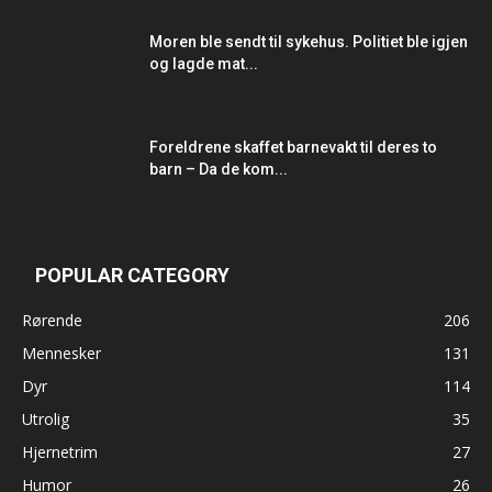
Moren ble sendt til sykehus. Politiet ble igjen
og lagde mat...
Foreldrene skaffet barnevakt til deres to
barn – Da de kom...
POPULAR CATEGORY
Rørende
206
Mennesker
131
Dyr
114
Utrolig
35
Hjernetrim
27
Humor
26