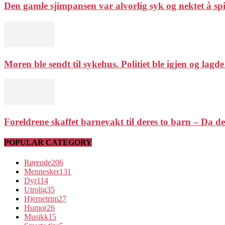
Den gamle sjimpansen var alvorlig syk og nektet å spis
Moren ble sendt til sykehus. Politiet ble igjen og lagde
Foreldrene skaffet barnevakt til deres to barn – Da de
POPULAR CATEGORY
Rørende
206
Mennesker
131
Dyr
114
Utrolig
35
Hjernetrim
27
Humor
26
Musikk
15