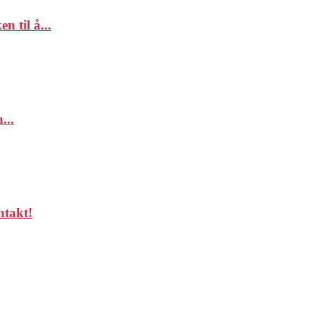
 til å...
...
ntakt!