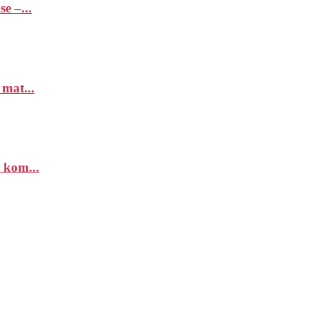
e –...
 mat...
 kom...