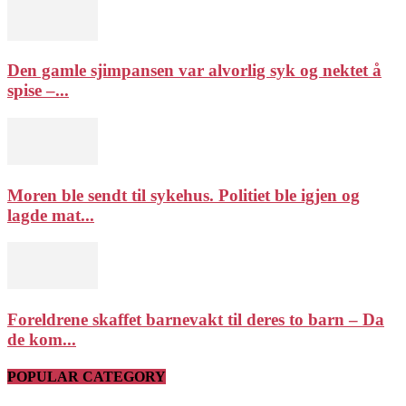
Den gamle sjimpansen var alvorlig syk og nektet å
spise –...
Moren ble sendt til sykehus. Politiet ble igjen og
lagde mat...
Foreldrene skaffet barnevakt til deres to barn – Da
de kom...
POPULAR CATEGORY