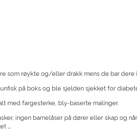
dre som røykte og/eller drakk mens de bar dere 
unfisk på boks og ble sjelden sjekket for diabet
lt med fargesterke, bly-baserte malinger.
ker, ingen barnelåser på dører eller skap og når
et …