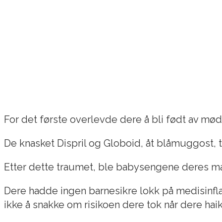
For det første overlevde dere å bli født av mø
De knasket Dispril og Globoid, åt blåmuggost, t
Etter dette traumet, ble babysengene deres ma
Dere hadde ingen barnesikre lokk på medisinflas
ikke å snakke om risikoen dere tok når dere haik