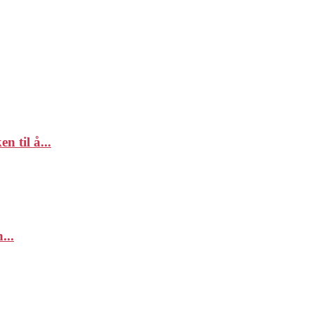
 til å...
...