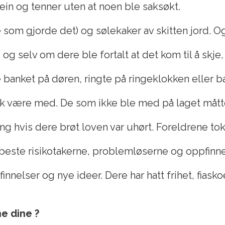
bein og tenner uten at noen ble saksøkt.
som gjorde det) og sølekaker av skitten jord. Og 
og selv om dere ble fortalt at det kom til å skje
re banket på døren, ringte på ringeklokken eller 
kk være med. De som ikke ble med på laget måtte
ng hvis dere brøt loven var uhørt. Foreldrene to
este risikotakerne, problemløserne og oppfinne
innelser og nye ideer. Dere har hatt frihet, fiask
e dine ?