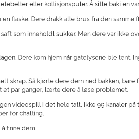
ebelter eller kollisjonsputer. Å sitte baki en va
a en flaske. Dere drakk alle brus fra den samme f
k saft som inneholdt sukker. Men dere var ikke ov
en. Dere kom hjem når gatelysene ble tent. Inge
lt skrap. Så kjørte dere dem ned bakken, bare f
et et par ganger, lærte dere å løse problemet.
en videospill i det hele tatt, ikke 99 kanaler på
er for chatting.
 å finne dem.