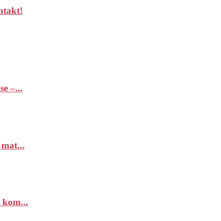
ntakt!
e –...
 mat...
 kom...