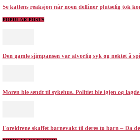
Se kattens reaksjon når noen delfiner plutselig tok ko
POPULAR POSTS
Den gamle sjimpansen var alvorlig syk og nektet å spis
Moren ble sendt til sykehus. Politiet ble igjen og lagde
Foreldrene skaffet barnevakt til deres to barn – Da de