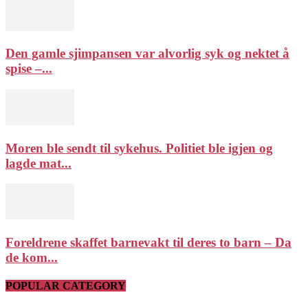
Den gamle sjimpansen var alvorlig syk og nektet å
spise –...
Moren ble sendt til sykehus. Politiet ble igjen og
lagde mat...
Foreldrene skaffet barnevakt til deres to barn – Da
de kom...
POPULAR CATEGORY