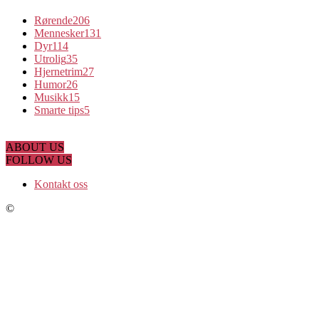
Rørende
206
Mennesker
131
Dyr
114
Utrolig
35
Hjernetrim
27
Humor
26
Musikk
15
Smarte tips
5
ABOUT US
FOLLOW US
Kontakt oss
©