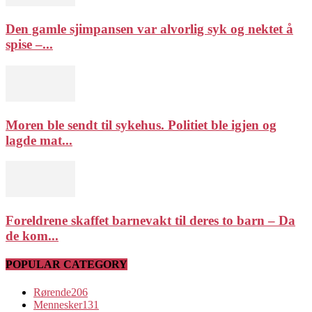
Den gamle sjimpansen var alvorlig syk og nektet å
spise –...
Moren ble sendt til sykehus. Politiet ble igjen og
lagde mat...
Foreldrene skaffet barnevakt til deres to barn – Da
de kom...
POPULAR CATEGORY
Rørende
206
Mennesker
131