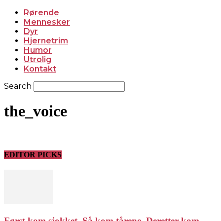
Rørende
Mennesker
Dyr
Hjernetrim
Humor
Utrolig
Kontakt
Search
the_voice
EDITOR PICKS
Først kom sjokket. Så kom tårene. Deretter kom