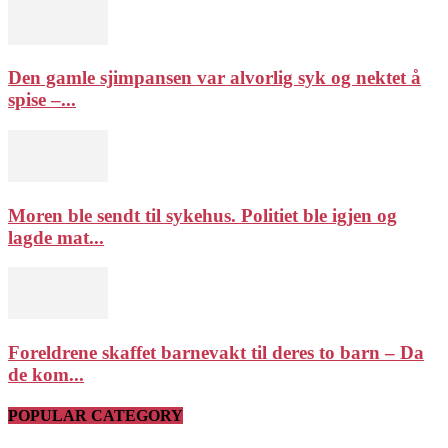
Den gamle sjimpansen var alvorlig syk og nektet å
spise –...
Moren ble sendt til sykehus. Politiet ble igjen og
lagde mat...
Foreldrene skaffet barnevakt til deres to barn – Da
de kom...
POPULAR CATEGORY