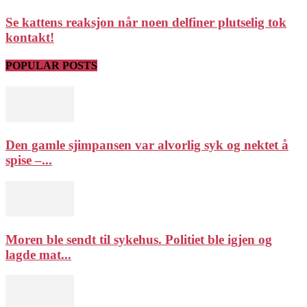
Se kattens reaksjon når noen delfiner plutselig tok
kontakt!
POPULAR POSTS
Den gamle sjimpansen var alvorlig syk og nektet å
spise –...
Moren ble sendt til sykehus. Politiet ble igjen og
lagde mat...