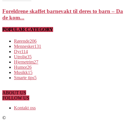
Foreldrene skaffet barnevakt til deres to barn – Da
de kom...
POPULAR CATEGORY
Rørende
206
Mennesker
131
Dyr
114
Utrolig
35
Hjernetrim
27
Humor
26
Musikk
15
Smarte tips
5
ABOUT US
FOLLOW US
Kontakt oss
©