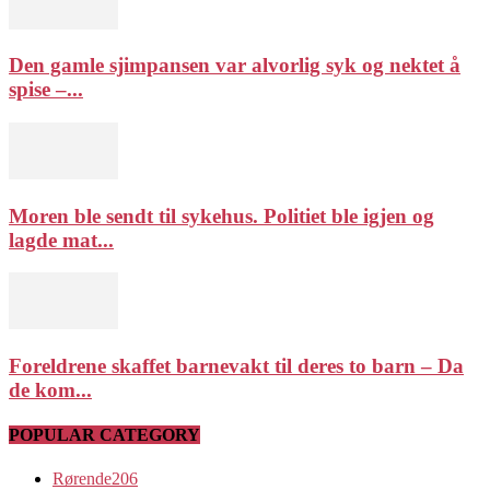
Den gamle sjimpansen var alvorlig syk og nektet å
spise –...
Moren ble sendt til sykehus. Politiet ble igjen og
lagde mat...
Foreldrene skaffet barnevakt til deres to barn – Da
de kom...
POPULAR CATEGORY
Rørende
206