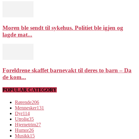
Moren ble sendt til sykehus. Politiet ble igjen og
lagde mat...
Foreldrene skaffet barnevakt til deres to barn – Da
de kom...
POPULAR CATEGORY
Rørende
206
Mennesker
131
Dyr
114
Utrolig
35
Hjernetrim
27
Humor
26
Musikk
15