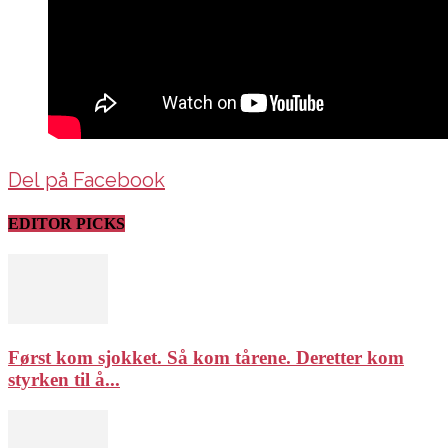
Del på Facebook
EDITOR PICKS
Først kom sjokket. Så kom tårene. Deretter kom
styrken til å...