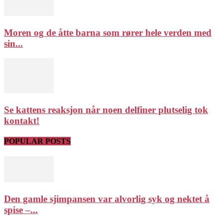
Moren og de åtte barna som rører hele verden med
sin...
Se kattens reaksjon når noen delfiner plutselig tok
kontakt!
POPULAR POSTS
Den gamle sjimpansen var alvorlig syk og nektet å
spise –...