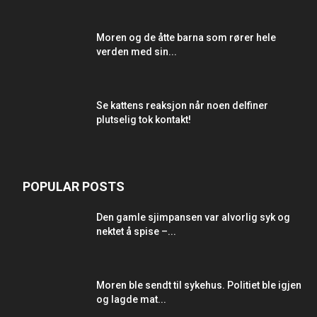
Moren og de åtte barna som rører hele
verden med sin...
Se kattens reaksjon når noen delfiner
plutselig tok kontakt!
POPULAR POSTS
Den gamle sjimpansen var alvorlig syk og
nektet å spise –...
Moren ble sendt til sykehus. Politiet ble igjen
og lagde mat...