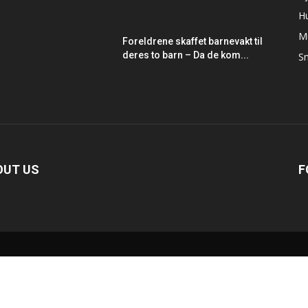
H
M
Foreldrene skaffet barnevakt til
deres to barn – Da de kom...
Sm
OUT US
F