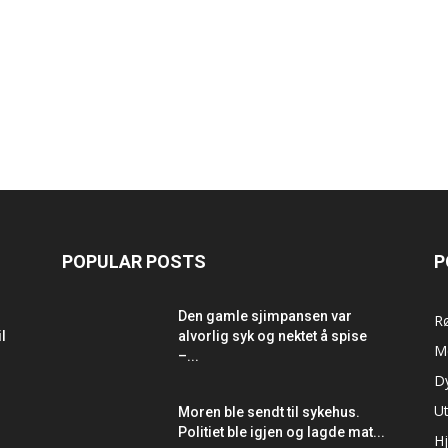
POPULAR POSTS
P
Den gamle sjimpansen var
R
l
alvorlig syk og nektet å spise
M
–...
D
Ut
Moren ble sendt til sykehus.
Politiet ble igjen og lagde mat...
Hj