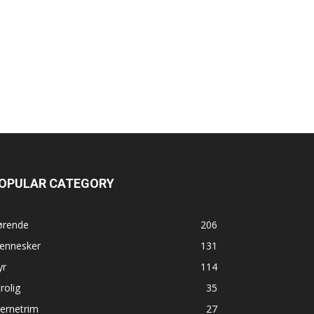
OPULAR CATEGORY
ørende
206
ennesker
131
yr
114
rolig
35
ernetrim
27