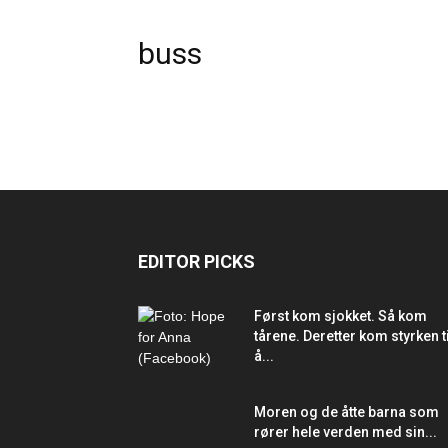
buss
EDITOR PICKS
Først kom sjokket. Så kom
tårene. Deretter kom styrken ti
å...
Moren og de åtte barna som
rører hele verden med sin...