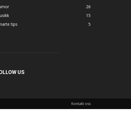
umor
26
usikk
15
arte tips
5
OLLOW US
Kontakt oss