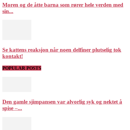
Moren og de åtte barna som rører hele verden med
sin...
Se kattens reaksjon når noen delfiner plutselig tok
kontakt!
POPULAR POSTS
Den gamle sjimpansen var alvorlig syk og nektet å
spise –...