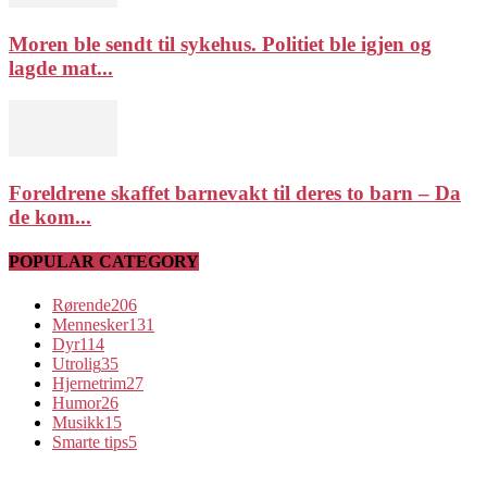
Moren ble sendt til sykehus. Politiet ble igjen og
lagde mat...
Foreldrene skaffet barnevakt til deres to barn – Da
de kom...
POPULAR CATEGORY
Rørende
206
Mennesker
131
Dyr
114
Utrolig
35
Hjernetrim
27
Humor
26
Musikk
15
Smarte tips
5