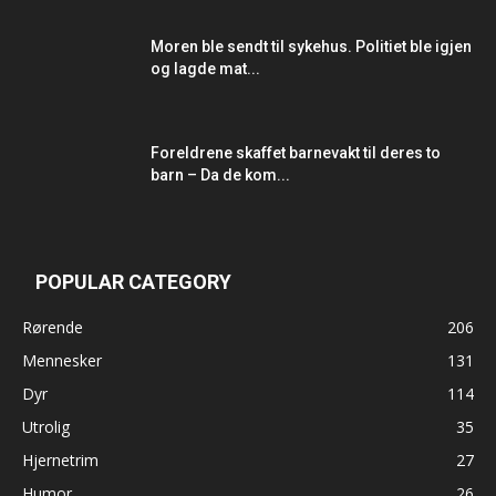
Moren ble sendt til sykehus. Politiet ble igjen
og lagde mat...
Foreldrene skaffet barnevakt til deres to
barn – Da de kom...
POPULAR CATEGORY
Rørende
206
Mennesker
131
Dyr
114
Utrolig
35
Hjernetrim
27
Humor
26