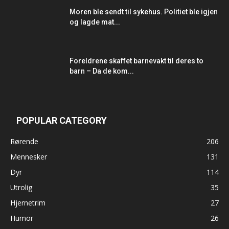
Moren ble sendt til sykehus. Politiet ble igjen
og lagde mat...
Foreldrene skaffet barnevakt til deres to
barn – Da de kom...
POPULAR CATEGORY
Rørende
206
Mennesker
131
Dyr
114
Utrolig
35
Hjernetrim
27
Humor
26