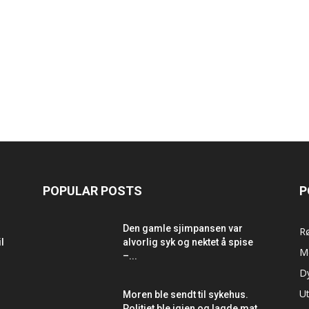
POPULAR POSTS
P
Den gamle sjimpansen var
R
l
alvorlig syk og nektet å spise
M
–...
D
Ut
Moren ble sendt til sykehus.
Politiet ble igjen og lagde mat...