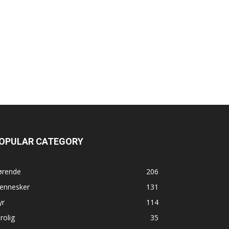
OPULAR CATEGORY
ørende
206
ennesker
131
yr
114
rolig
35