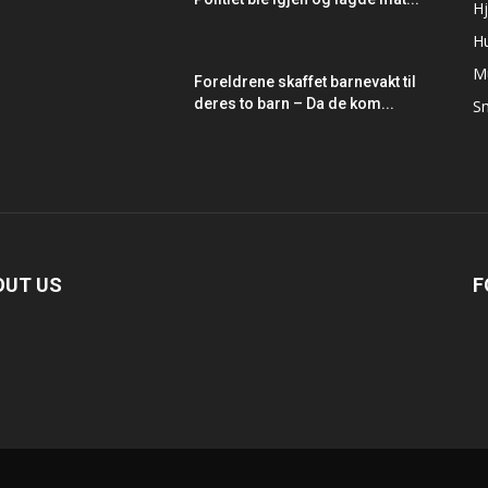
Hj
H
M
Foreldrene skaffet barnevakt til
deres to barn – Da de kom...
Sm
OUT US
F