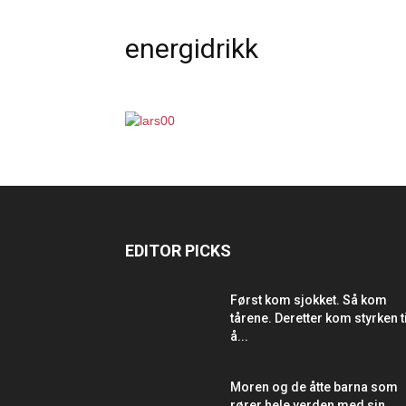
energidrikk
EDITOR PICKS
Først kom sjokket. Så kom
tårene. Deretter kom styrken ti
å...
Moren og de åtte barna som
rører hele verden med sin...