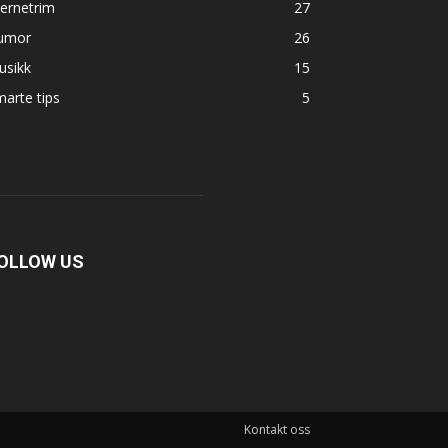
ernetrim
27
umor
26
usikk
15
arte tips
5
OLLOW US
Kontakt oss