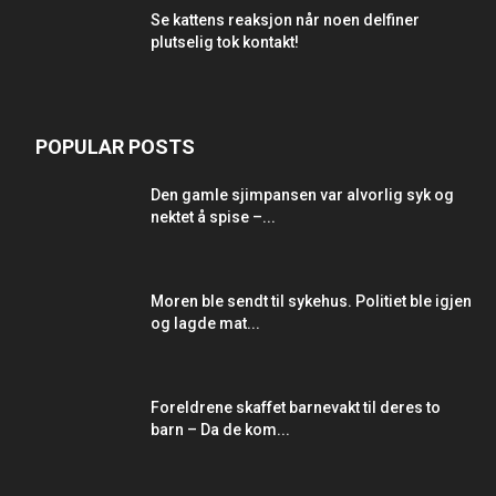
Se kattens reaksjon når noen delfiner
plutselig tok kontakt!
POPULAR POSTS
Den gamle sjimpansen var alvorlig syk og
nektet å spise –...
Moren ble sendt til sykehus. Politiet ble igjen
og lagde mat...
Foreldrene skaffet barnevakt til deres to
barn – Da de kom...