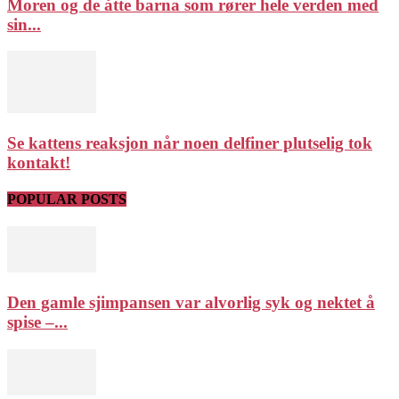
Moren og de åtte barna som rører hele verden med
sin...
Se kattens reaksjon når noen delfiner plutselig tok
kontakt!
POPULAR POSTS
Den gamle sjimpansen var alvorlig syk og nektet å
spise –...