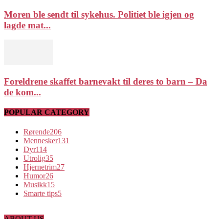
Moren ble sendt til sykehus. Politiet ble igjen og
lagde mat...
Foreldrene skaffet barnevakt til deres to barn – Da
de kom...
POPULAR CATEGORY
Rørende
206
Mennesker
131
Dyr
114
Utrolig
35
Hjernetrim
27
Humor
26
Musikk
15
Smarte tips
5
ABOUT US