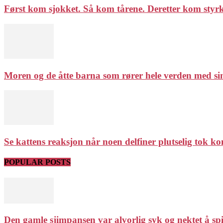
Først kom sjokket. Så kom tårene. Deretter kom styrken
Moren og de åtte barna som rører hele verden med sin
Se kattens reaksjon når noen delfiner plutselig tok ko
POPULAR POSTS
Den gamle sjimpansen var alvorlig syk og nektet å spis