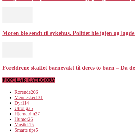
Moren ble sendt til sykehus. Politiet ble igjen og lagde
Foreldrene skaffet barnevakt til deres to barn – Da de
POPULAR CATEGORY
Rørende
206
Mennesker
131
Dyr
114
Utrolig
35
Hjernetrim
27
Humor
26
Musikk
15
Smarte tips
5