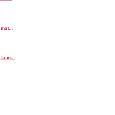
 mat...
 kom...