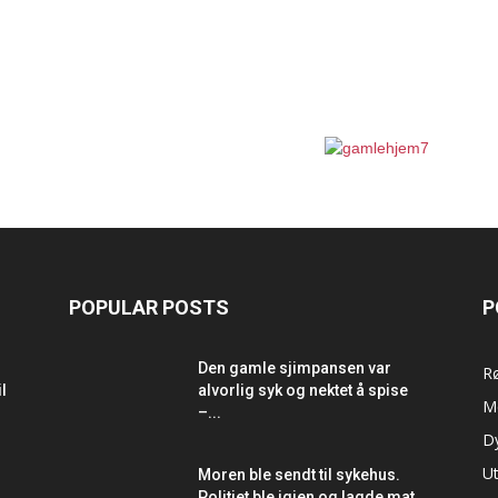
POPULAR POSTS
P
Den gamle sjimpansen var
R
l
alvorlig syk og nektet å spise
M
–...
D
Ut
Moren ble sendt til sykehus.
Politiet ble igjen og lagde mat...