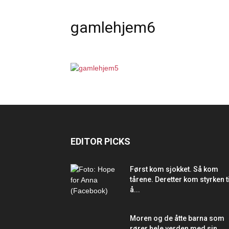
gamlehjem6
EDITOR PICKS
Først kom sjokket. Så kom
tårene. Deretter kom styrken ti
å...
Moren og de åtte barna som
rører hele verden med sin...