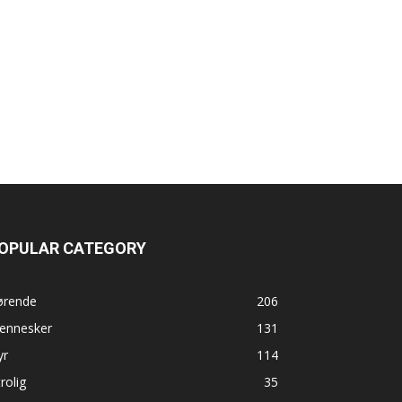
OPULAR CATEGORY
ørende
206
ennesker
131
yr
114
rolig
35