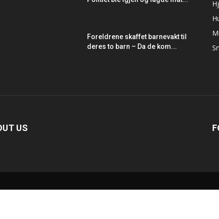
Hj
H
M
Foreldrene skaffet barnevakt til
deres to barn – Da de kom...
Sm
OUT US
F