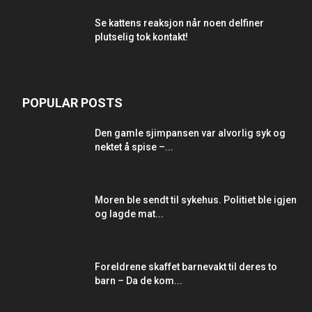
Se kattens reaksjon når noen delfiner
plutselig tok kontakt!
POPULAR POSTS
Den gamle sjimpansen var alvorlig syk og
nektet å spise –...
Moren ble sendt til sykehus. Politiet ble igjen
og lagde mat...
Foreldrene skaffet barnevakt til deres to
barn – Da de kom...