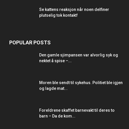
Se kattens reaksjon når noen delfiner
plutselig tok kontakt!
POPULAR POSTS
Den gamle sjimpansen var alvorlig syk og
nektet å spise –...
Moren ble sendt til sykehus. Politiet ble igjen
og lagde mat...
Foreldrene skaffet barnevakt til deres to
barn – Da de kom...