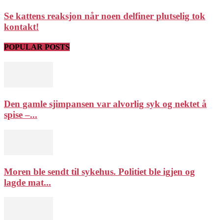
Se kattens reaksjon når noen delfiner plutselig tok
kontakt!
POPULAR POSTS
Den gamle sjimpansen var alvorlig syk og nektet å
spise –...
Moren ble sendt til sykehus. Politiet ble igjen og
lagde mat...