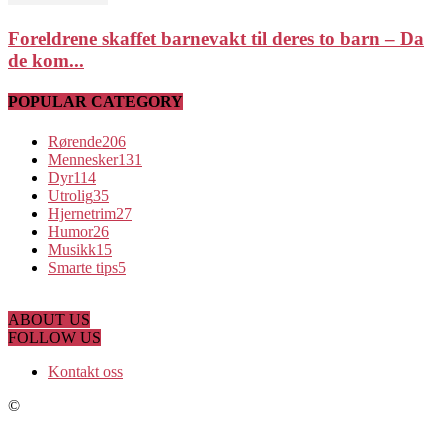
Foreldrene skaffet barnevakt til deres to barn – Da
de kom...
POPULAR CATEGORY
Rørende
206
Mennesker
131
Dyr
114
Utrolig
35
Hjernetrim
27
Humor
26
Musikk
15
Smarte tips
5
ABOUT US
FOLLOW US
Kontakt oss
©